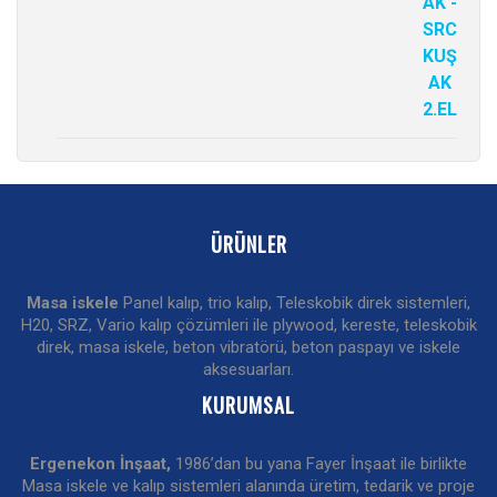
ÜRÜNLER
Masa iskele
Panel kalıp, trio kalıp, Teleskobik direk sistemleri,
H20, SRZ, Vario kalıp çözümleri ile plywood, kereste, teleskobik
direk, masa iskele, beton vibratörü, beton paspayı ve iskele
aksesuarları.
KURUMSAL
Ergenekon İnşaat,
1986’dan bu yana Fayer İnşaat ile birlikte
Masa iskele ve kalıp sistemleri alanında üretim, tedarik ve proje