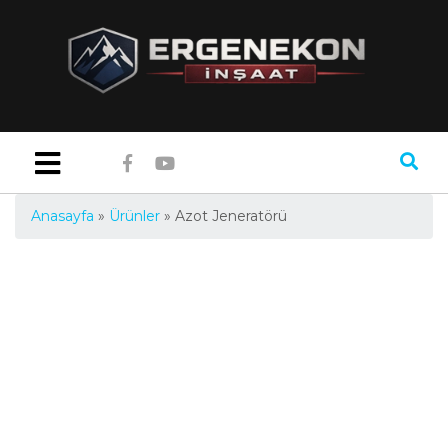
Anasayfa
»
Ürünler
»
Azot Jeneratörü