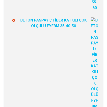
BETON PASPAYI / FİBER KATKILI ÇOK
ÖLÇÜLÜ FYFBM 35-40-50