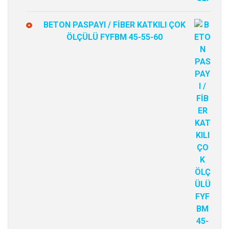
BETON PASPAYI / FİBER KATKILI ÇOK
ÖLÇÜLÜ FYFBM 45-55-60