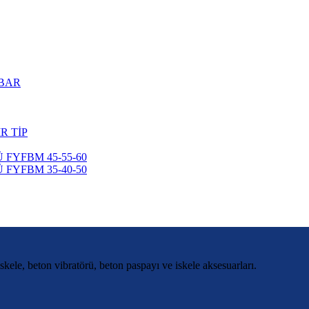
 BAR
R TİP
 FYFBM 45-55-60
 FYFBM 35-40-50
skele, beton vibratörü, beton paspayı ve iskele aksesuarları.