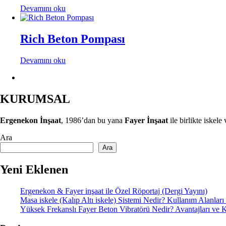
Devamını oku
Rich Beton Pompası
Devamını oku
KURUMSAL
Ergenekon İnşaat
, 1986’dan bu yana
Fayer İnşaat
ile birlikte iskel
Ara
Ara
Yeni Eklenen
Ergenekon & Fayer inşaat ile Özel Röportaj (Dergi Yayını)
Masa iskele (Kalıp Altı iskele) Sistemi Nedir? Kullanım Alanları 
Yüksek Frekanslı Fayer Beton Vibratörü Nedir? Avantajları ve K