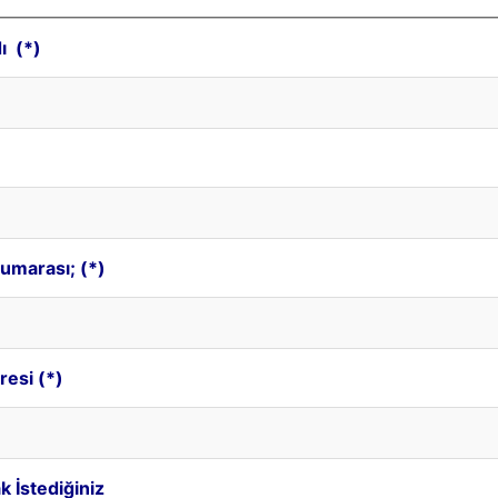
ı (*)
umarası; (*)
resi (*)
k İstediğiniz