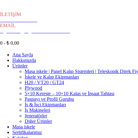
İLETİŞİM
+90 216 304 68 67
EMAİL
ergenekon@ergenekoninsaat.com.tr
0 -
₺
0,00
Ana Sayfa
Hakkımızda
Ürünler
Masa iskele | Panel Kalıp Sistemleri | Teleskopik Direk Fiy
İskele ve Kalıp Ekipmanları
H20 / VT20 / GT24
Plywood
5×10 Kereste – 10×10 Kalas ve İnşaat Tahtası
Paspayı ve Profil Gurubu
İş & İşçi Ekipmanları
İş Makineleri
Jeneratörler
Diğer Ürünler
Masa iskele
Sertifikalarımız
Katalog