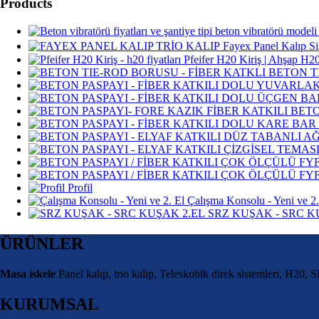
Products
Fayex Panel Kalıp Sis
Pfeifer H20 Kiriş | Ahşap H20
BETON T
BETO
Profil
Çalışma Konsolu - Yeni ve 2.
SRZ KUŞAK - SRC K
ÜRÜNLER
Masa iskele
Panel kalıp, trio kalıp, Teleskobik direk sistemleri, H20, S
KURUMSAL