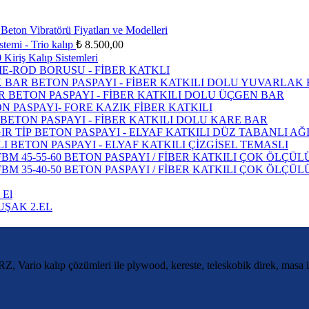
Beton Vibratörü Fiyatları ve Modelleri
temi - Trio kalıp
₺
8.500,00
 Kiriş Kalıp Sistemleri
IE-ROD BORUSU - FİBER KATKLI
BETON PASPAYI - FİBER KATKILI DOLU YUVARLAK
BETON PASPAYI - FİBER KATKILI DOLU ÜÇGEN BAR
N PASPAYI- FORE KAZIK FİBER KATKILI
BETON PASPAYI - FİBER KATKILI DOLU KARE BAR
BETON PASPAYI - ELYAF KATKILI DÜZ TABANLI AĞI
BETON PASPAYI - ELYAF KATKILI ÇİZGİSEL TEMASLI
BETON PASPAYI / FİBER KATKILI ÇOK ÖLÇÜLÜ
BETON PASPAYI / FİBER KATKILI ÇOK ÖLÇÜLÜ
 El
UŞAK 2.EL
RZ, Vario kalıp çözümleri ile plywood, kereste, teleskobik direk, masa i